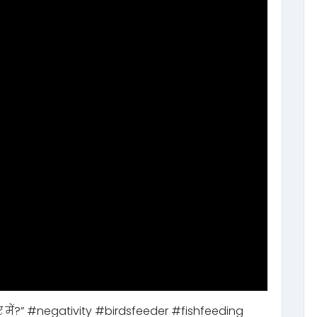
र में?” #negativity #birdsfeeder #fishfeeding