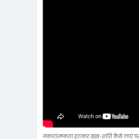
नकारात्मकता हटाकर सुख-शांति कैसे लाएं घ