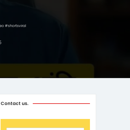
deo #shortsviral
5
Contact us.