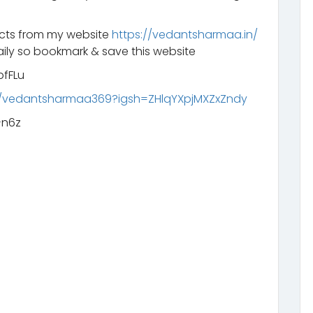
ucts from my website
https://vedantsharmaa.in/
ily so bookmark & save this website
fFLu
m/vedantsharmaa369?igsh=ZHlqYXpjMXZxZndy
n6z‬