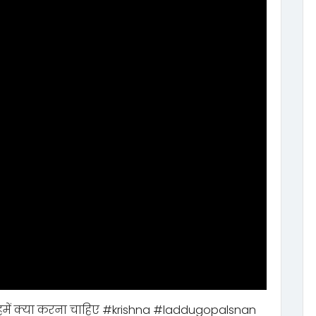
हमें क्या करना चाहिए #krishna #laddugopalsnan