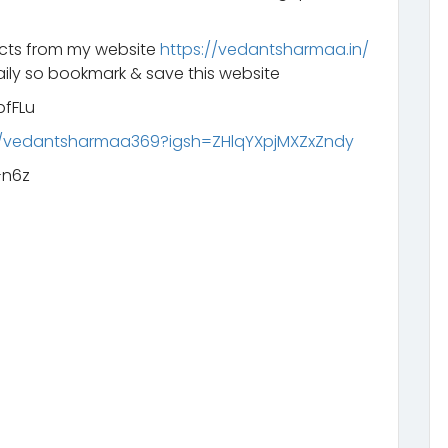
ucts from my website
https://vedantsharmaa.in/
ily so bookmark & save this website
fFLu
m/vedantsharmaa369?igsh=ZHlqYXpjMXZxZndy
n6z‬