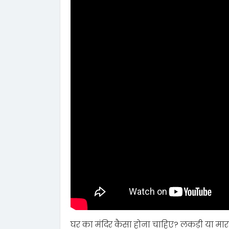
घर का मंदिर कैसा होना चाहिए? लकड़ी या म