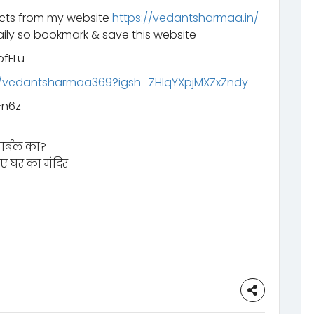
ucts from my website
https://vedantsharmaa.in/
ily so bookmark & save this website
fFLu
m/vedantsharmaa369?igsh=ZHlqYXpjMXZxZndy
n6z‬
ार्बल का?
िए घर का मंदिर