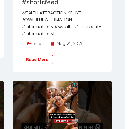
#shortsfeed
WEALTH ATTRACTION KE LIYE
POWERFUL AFFIRMATION
#affirmations #wealth #prosperity
#affirmationsf..
May 21, 2026
Blog
Read More